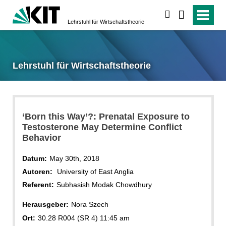
suchen
Lehrstuhl für Wirtschaftstheorie
Lehrstuhl für Wirtschaftstheorie
‘Born this Way’?: Prenatal Exposure to
Testosterone May Determine Conflict
Behavior
Datum:
May 30th, 2018
Autoren:
University of East Anglia
Referent:
Subhasish Modak Chowdhury
Herausgeber:
Nora Szech
Ort:
30.28 R004 (SR 4) 11:45 am