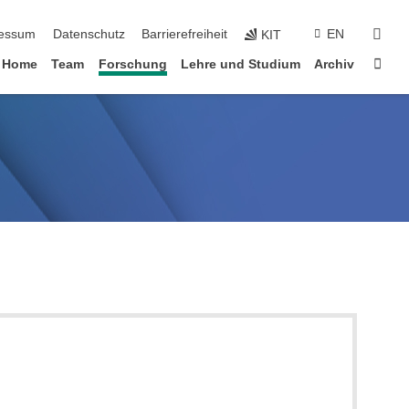
erspringen
suc
essum
Datenschutz
Barrierefreiheit
EN
KIT
Star
Home
Team
Forschung
Lehre und Studium
Archiv